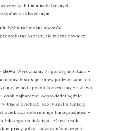
owoczesnych i minimalistycznych
stykalnym i klasycznym.
ach
. Wybierać można spośród
rostokątny kształt, ale można również
o zlewu
. Wyróżniamy 3 sposoby montażu –
kamiennych stosuje zlewy podwieszane, co
pytanie, w jaki sposób korzystamy ze zlewu
lu osób najbardziej odpowiedni będzie
w blacie ociekacz, który spełni funkcję
el ociekacza determinuje funkcjonalność –
do lekkiego obcieknięcia. Część osób
kiem pracy, gdzie można dużo naczyń i