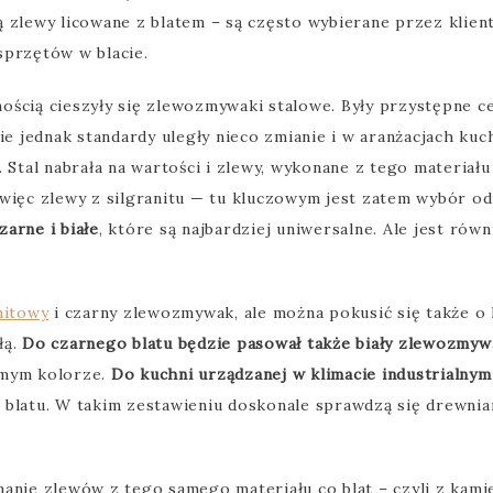
 zlewy licowane z blatem – są często wybierane przez klient
sprzętów w blacie.
ością cieszyły się zlewozmywaki stalowe. Były przystępne c
 jednak standardy uległy nieco zmianie i w aranżacjach ku
al nabrała na wartości i zlewy, wykonane z tego materiału są
 więc zlewy z silgranitu — tu kluczowym jest zatem wybór 
arne i białe
, które są najbardziej uniwersalne. Ale jest rów
nitowy
i czarny zlewozmywak, ale można pokusić się także o 
łą.
Do czarnego blatu będzie pasował także biały zlewozmyw
amym kolorze.
Do kuchni urządzanej w klimacie industrialny
 blatu. W takim zestawieniu doskonale sprawdzą się drewni
anie zlewów z tego samego materiału co blat – czyli z kamie