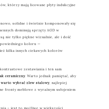
ów, którzy mają licowane płyty indukcyjne
enowo, solidne i świetnie komponowały się
chennych dominują sprzęty AGD w
 nie tylko piękne wizualnie, ale i dość
odpowiedniego koloru —
nież kilka innych ciekawych kolorów
kontrastowe zestawiania i ten sam
ak ceramiczny
. Warto jednak pamiętać, aby
m warto wybrać zlew stalowy
, najlepiej
ane fronty meblowe z wyraźnym usłojeniem
nia – jest to możliwe w większości