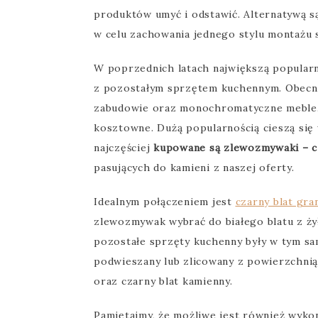
produktów umyć i odstawić. Alternatywą są
w celu zachowania jednego stylu montażu 
W poprzednich latach największą popularn
z pozostałym sprzętem kuchennym. Obecnie
zabudowie oraz monochromatyczne meble. St
kosztowne. Dużą popularnością cieszą się
najczęściej
kupowane są zlewozmywaki – cz
pasujących do kamieni z naszej oferty.
Idealnym połączeniem jest
czarny blat gra
zlewozmywak wybrać do białego blatu z ży
pozostałe sprzęty kuchenny były w tym s
podwieszany lub zlicowany z powierzchnią
oraz czarny blat kamienny.
Pamiętajmy, że możliwe jest również wykon