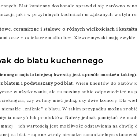
ennych. Blat kamienny doskonale sprawdzi się zarówno w n
żacji, jak i w przytulnych kuchniach urządzanych w stylu ru
owe, ceramiczne i stalowe o różnych wielkościach i kształt
i oraz z ociekaczem albo bez. Zlewozmywaki mają zwykle p
ak do blatu kuchennego
iennego najistotniejszą kwestią jest sposób montażu takieg
y z blatem i podwieszany pod blat
. Wielu klientów do blatów 
ktyczne w użytkowaniu, ale tu musimy sobie odpowiedzieć na 
bcieknięcia, czy wolimy mieć jedną, czy dwie komory. Dla wie
iemalże „zniknie” z blatu. W takim przypadku można zrobić 
knięcia naczyń lub produktów. Należy jednak pamiętać, że mod
 mniej – ich wartością jest możliwość odstawienia na chwilę 
anej na blat – są one wtedy niemalże samodzielnym stanowis