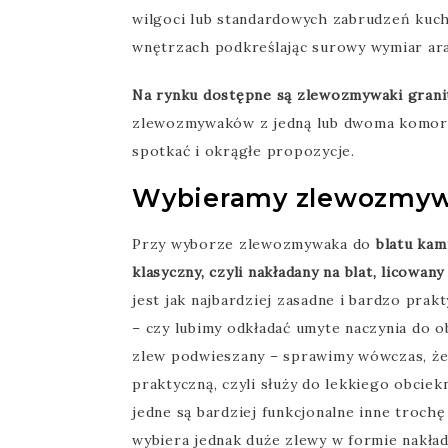
wilgoci lub standardowych zabrudzeń kuch
wnętrzach podkreślając surowy wymiar aran
Na rynku dostępne są zlewozmywaki granit
zlewozmywaków z jedną lub dwoma komoram
spotkać i okrągłe propozycje.
Wybieramy zlewozmyw
Przy wyborze zlewozmywaka do
blatu kam
klasyczny, czyli nakładany na blat, licowan
jest jak najbardziej zasadne i bardzo pra
– czy lubimy odkładać umyte naczynia do o
zlew podwieszany – sprawimy wówczas, że n
praktyczną, czyli służy do lekkiego obcie
jedne są bardziej funkcjonalne inne trochę
wybiera jednak duże zlewy w formie nakład