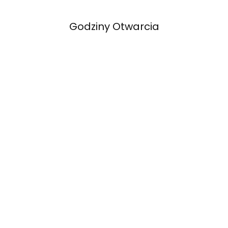
Godziny Otwarcia
Poniedziałek-Czwartek: 10:00-18:00
Piątek: 10:00-16:00
Sobota: 10:00-13:30
Kontakt