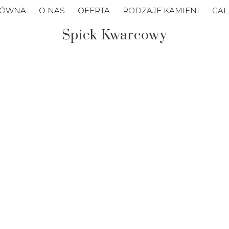
ŁÓWNA
O NAS
OFERTA
RODZAJE KAMIENI
GAL
Spiek Kwarcowy
CALACATTA
CALACATTA
GOLD
ZOBACZ
ZOBACZ