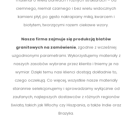
materiał o wielu barwach i różnych strukturach – od
ciemnego, niemal czarnego i bez wielu widocznych
kamieni płyt, po gęsto nakrapiany miką, kwarcem i
biotytem, tworzącymi razem ciekawe wzory.
Nasza firma zajmuje się produkcją blatów
granitowych na zamówienie
, zgodnie z wcześniej
uzgodnionymi parametrami. Wykorzystujemy materiały z
naszych zasobów wybrane przez klienta i tniemy je na
wymiar. Dzięki temu nasi klienci dostają dokładnie to,
czego oczekują. Co więcej, wszystkie nasze materiały
starannie selekcjonujemy i sprowadzamy wyłącznie od
zaufanych, najlepszych dostawców z różnych regionów
świata, takich jak Włochy czy Hiszpania, a także Indie oraz
Brazylia.