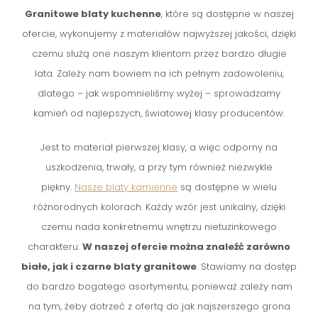
Granitowe blaty kuchenne
, które są dostępne w naszej
ofercie, wykonujemy z materiałów najwyższej jakości, dzięki
czemu służą one naszym klientom przez bardzo długie
lata. Zależy nam bowiem na ich pełnym zadowoleniu,
dlatego – jak wspomnieliśmy wyżej – sprowadzamy
kamień od najlepszych, światowej klasy producentów.
Jest to materiał pierwszej klasy, a więc odporny na
uszkodzenia, trwały, a przy tym również niezwykle
piękny.
Nasze blaty kamienne
są dostępne w wielu
różnorodnych kolorach. Każdy wzór jest unikalny, dzięki
czemu nada konkretnemu wnętrzu nietuzinkowego
charakteru.
W naszej ofercie można znaleźć zarówno
białe, jak i
czarne blaty granitowe
. Stawiamy na dostęp
do bardzo bogatego asortymentu, ponieważ zależy nam
na tym, żeby dotrzeć z ofertą do jak najszerszego grona