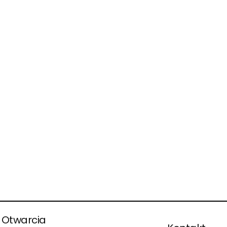
KONGLOMERAT
MARMUROWY
K
Aglomarmur - połączenie
Spiec
95% marmuru i 5% żywicy
ZOBACZ
 Otwarcia