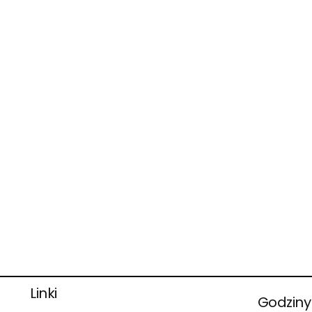
KONGLOMERAT
KWARCOWY
Materiał na bazie 90%
minerałów naturalnych i 10%
żywicy
ZOBACZ
Linki
Godziny