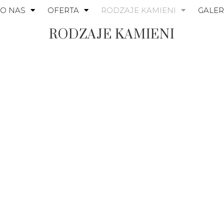
O NAS
OFERTA
RODZAJE KAMIENI
GALER
RODZAJE KAMIENI
MARMUR
N
Skała metamorficzna
ZOBACZ