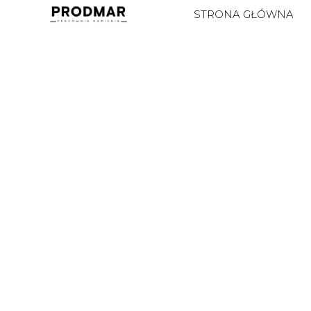
STRONA GŁÓWNA
GRANIT
Skała pochodzenia
wulkanicznego
ZOBACZ