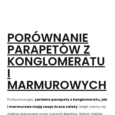
PORÓWNANIE
PARAPETÓW Z
KONGLOMERATU
I
MARMUROWYCH
Podsumowując,
zarówno parapety z konglomeratu, jak
i marmurowe mają swoje liczne zalety
, dzięki czemu są
chętnie kupowane przez naszych klientów. Wybór między