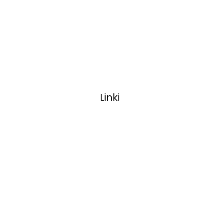
Linki
Park Maszynowy
Rodzaje Kamieni
Galeria
Kontakt