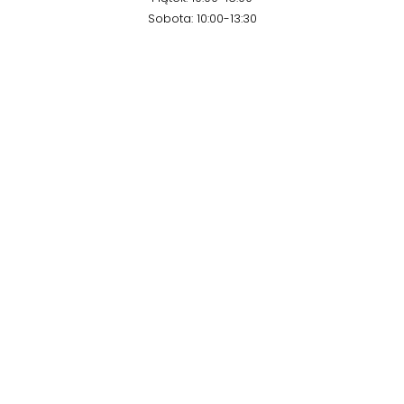
Sobota: 10:00-13:30
Kontakt
Email:
prodmar@prodmar.pl
Telefon:
604 788 759