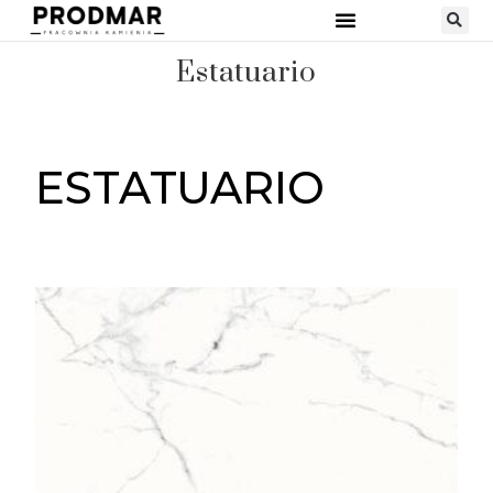
STRONA GŁÓWNA
RODZAJE KAMIENI
Estatuario
ESTATUARIO