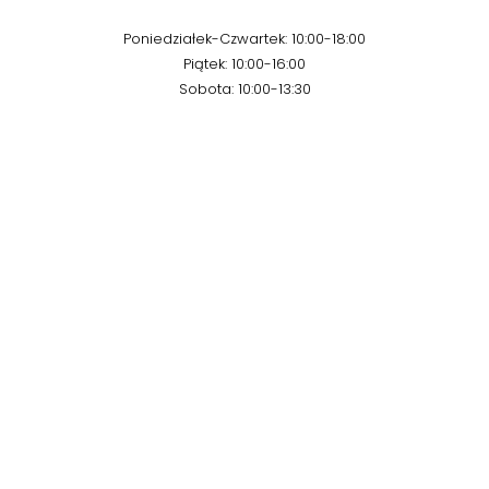
Poniedziałek-Czwartek: 10:00-18:00
Piątek: 10:00-16:00
Sobota: 10:00-13:30
Kontakt
Email:
prodmar@prodmar.pl
Telefon:
604 788 759