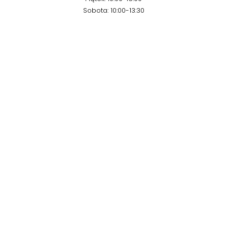
Sobota: 10:00-13:30
Kontakt
Email:
prodmar@prodmar.pl
Telefon:
604 788 759