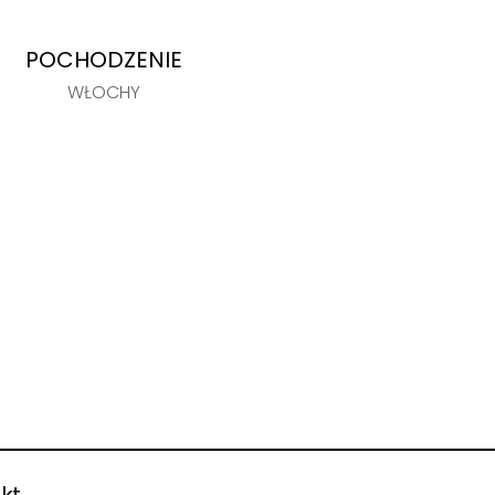
POCHODZENIE
WŁOCHY
kt