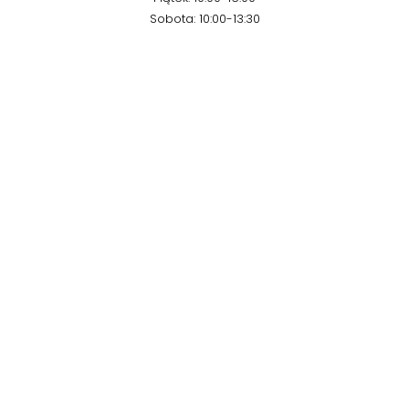
Sobota: 10:00-13:30
Kontakt
Email:
prodmar@prodmar.pl
Telefon:
604 788 759