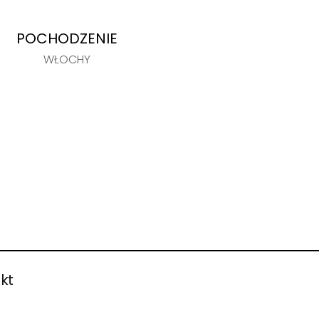
POCHODZENIE
WŁOCHY
kt