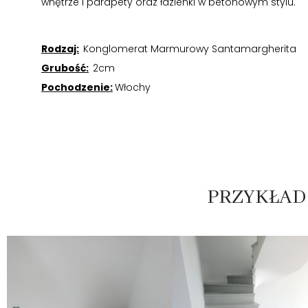
wnętrze i parapety oraz łazienki w betonowym stylu.
Rodzaj:
Konglomerat Marmurowy Santamargherita
Grubość:
2cm
Pochodzenie:
Włochy
PRZYKŁAD