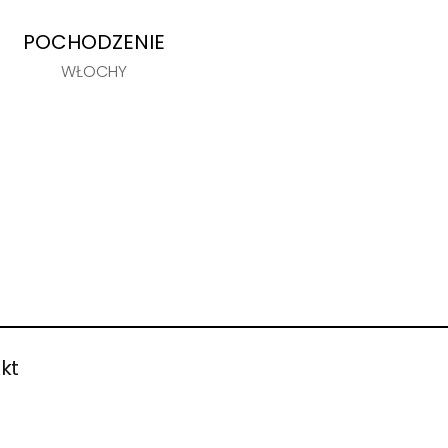
POCHODZENIE
WŁOCHY
kt