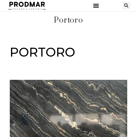
STRONA GŁÓWNA
RODZAJE KAMIENI
Portoro
PORTORO