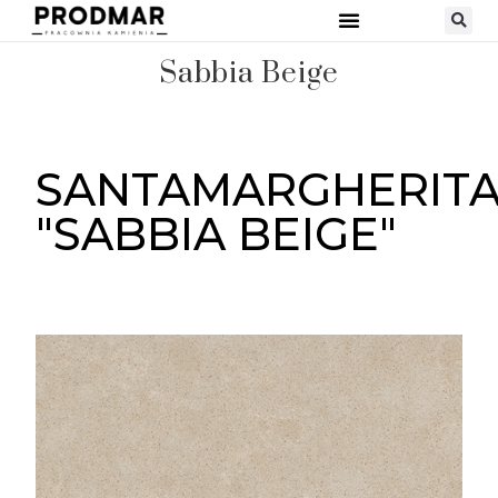
STRONA GŁÓWNA
RODZAJE KAMIENI
Sabbia Beige
SANTAMARGHERIT
"SABBIA BEIGE"