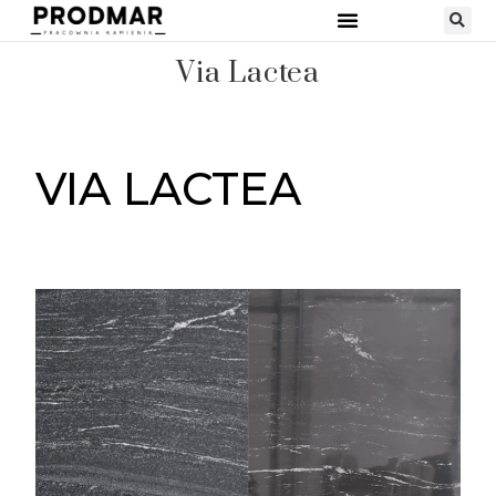
STRONA GŁÓWNA
RODZAJE KAMIENI
Via Lactea
VIA LACTEA