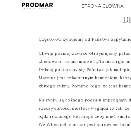
STRONA GŁÓWNA
Dl
Często otrzymujemy od Państwa zapytanie
Chwilę później zawsze otrzymujemy pytania
zbudowano na marmurze”, „Na instargarmie
Dzisiaj postaramy się Państwu jak najlepi
Marmur jest szlachetnym kamieniem, który
zbitego cukru. Pomimo tego, że jest kamie
Na rynku są różnego rodzaju impregnaty 
rzeczywistości niestety wygląda to tak, ż
bądź rozlanego ketchupu żeby mieć zmatowi
We Włoszech marmur jest surowcem lokaln