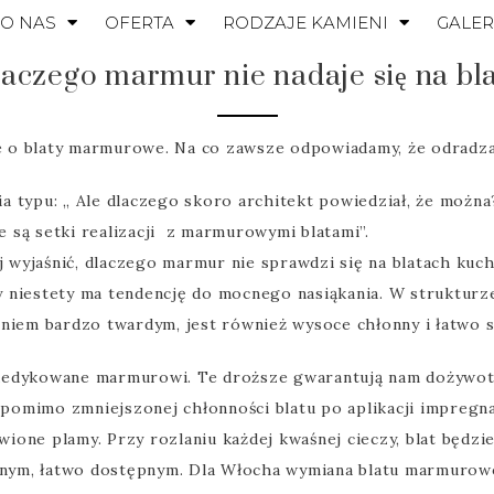
O NAS
OFERTA
RODZAJE KAMIENI
GALER
aczego marmur nie nadaje się na bl
 o blaty marmurowe. Na co zawsze odpowiadamy, że odradza
 typu: „ Ale dlaczego skoro architekt powiedział, że można
 są setki realizacji z marmurowymi blatami”.
ej wyjaśnić, dlaczego marmur nie sprawdzi się na blatach kuc
 niestety ma tendencję do mocnego nasiąkania. W strukturz
niem bardzo twardym, jest również wysoce chłonny i łatwo s
dedykowane marmurowi. Te droższe gwarantują nam dożywotni
e pomimo zmniejszonej chłonności blatu po aplikacji impregn
one plamy. Przy rozlaniu każdej kwaśnej cieczy, blat będzi
ym, łatwo dostępnym. Dla Włocha wymiana blatu marmuroweg