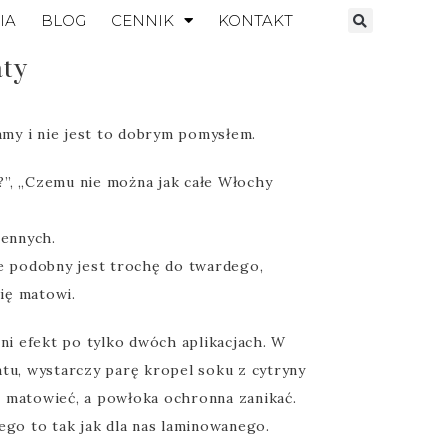
IA
BLOG
CENNIK
KONTAKT
aty
my i nie jest to dobrym pomysłem.
?”, „Czemu nie można jak całe Włochy
hennych.
e podobny jest trochę do twardego,
ię matowi.
 efekt po tylko dwóch aplikacjach. W
atu, wystarczy parę kropel soku z cytryny
e matowieć, a powłoka ochronna zanikać.
o to tak jak dla nas laminowanego.