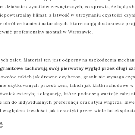
 działanie czynników zewnętrznych, co sprawia, że będą służ
epowtarzalny klimat, a łatwość w utrzymaniu czystości czy
ę w obróbce kamieni naturalnych, które mogą dostosować pr
pewnić profesjonalny montaż w Warszawie.
zych zalet. Materiał ten jest odporny na uszkodzenia mechan
granitowe zachowują swój pierwotny wygląd przez długi czas
owców, takich jak drewno czy beton, granit nie wymaga częst
nie użytkowanych przestrzeni, takich jak klatki schodowe w
również estetykę i elegancję, które podnoszą wartość całej
ich do indywidualnych preferencji oraz stylu wnętrza. Inw
względem trwałości, jak i estetyki przez wiele lat eksploat
ć