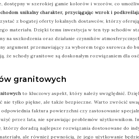
ce, dostępny w szerokiej gamie kolorów i wzorów, co umożli
schodom unikalny charakter, przyciągając wzrok i podkreślaj
zystać z bogatej oferty lokalnych dostawców, którzy oferu
 materiału. Dzięki temu inwestycja w ten typ schodów staje
rny na uszkodzenia oraz działanie czynników atmosferycznyc
lejny argument przemawiający za wyborem tego surowca do 
ją, że schody granitowe są doskonałym rozwiązaniem dla osó
ów granitowych
nitowych
to kluczowy aspekt, który należy uwzględnić. Dzi
ć nie tylko piękne, ale także bezpieczne. Warto zwrócić uw
ak odpowiednia faktura powierzchni czy zastosowanie specja
użyć przez lata, nie sprawiając problemów użytkownikom. I
, którzy doradzą najlepsze rozwiązania dostosowane do ind
ią materiału, ale również pewnością, że jego użytkowanie będ