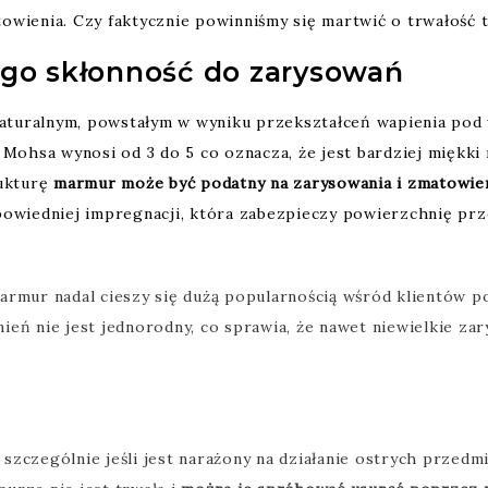
owienia. Czy faktycznie powinniśmy się martwić o trwałość 
go skłonność do zarysowań
turalnym, powstałym w wyniku przekształceń wapienia pod w
Mohsa wynosi od 3 do 5 co oznacza, że jest bardziej miękki n
rukturę
marmur może być podatny na zarysowania i zmatowieni
dpowiedniej impregnacji, która zabezpieczy powierzchnię pr
armur nadal cieszy się dużą popularnością wśród klientów 
mień nie jest jednorodny, co sprawia, że nawet niewielkie za
zczególnie jeśli jest narażony na działanie ostrych przedmi