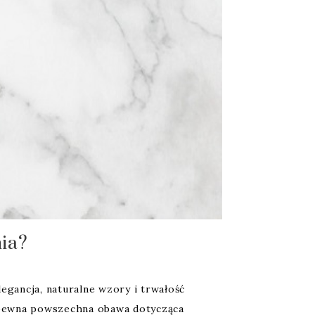
ia?
gancja, naturalne wzory i trwałość
e pewna powszechna obawa dotycząca