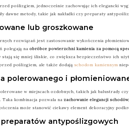
przed poślizgiem, jednocześnie zachowując ich elegancki wyg
y dawne metody, takie jak nakładki czy preparaty antypośli
owane lub groszkowane
rnych rozwiązań jest zastosowanie wykończenia płomieniow
ń polegają na
obróbce powierzchni kamienia za pomocą spec
y stają się mniej śliskie, co zwiększa bezpieczeństwo ich uż
 przed poślizgiem, ale także dodają
schodom kamiennym
niepo
ia polerowanego i płomieniowan
lerowane w miejscach ozdobnych, takich jak balustrady cz
. Taka kombinacja pozwala na
zachowanie elegancji schodów,
ńczenia może stanowić ciekawy element dekoracyjny podkreś
i preparatów antypoślizgowych