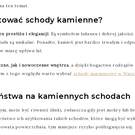
na ten temat.
tować schody kamienne?
u prestiżu i elegancji
. Są symbolem luksusu i dobrej jakości.
ału są unikalne. Ponadto, kamień jest bardzo trwałym i odp
 w miarę upływu lat.
zne, jak i nowoczesne wnętrza
, a dzięki bogactwu rodzajów
tym z tego względu warto wybrać
schody marmurowe w Wars
ństwa na kamiennych schodach
ym, może być również śliski, zwłaszcza gdy jest mokry lub 
zeństwo ich użytkowania takich schodów, które mogą być wy
powata powierzchnia, tym mniejsze ryzyko poślizgnięcia się.